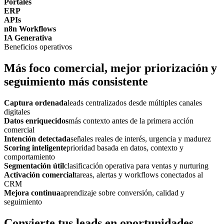
Portales
ERP
APIs
n8n Workflows
IA Generativa
Beneficios operativos
Más foco comercial, mejor priorización y
seguimiento más consistente
Captura ordenada
leads centralizados desde múltiples canales
digitales
Datos enriquecidos
más contexto antes de la primera acción
comercial
Intención detectada
señales reales de interés, urgencia y madurez
Scoring inteligente
prioridad basada en datos, contexto y
comportamiento
Segmentación útil
clasificación operativa para ventas y nurturing
Activación comercial
tareas, alertas y workflows conectados al
CRM
Mejora continua
aprendizaje sobre conversión, calidad y
seguimiento
Convierte tus leads en oportunidades