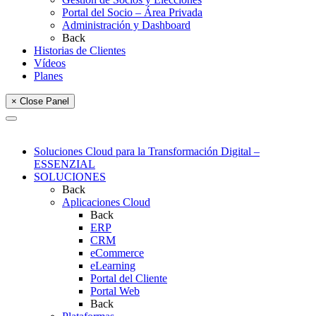
Portal del Socio – Área Privada
Administración y Dashboard
Back
Historias de Clientes
Vídeos
Planes
× Close Panel
Soluciones Cloud para la Transformación Digital –
ESSENZIAL
SOLUCIONES
Back
Aplicaciones Cloud
Back
ERP
CRM
eCommerce
eLearning
Portal del Cliente
Portal Web
Back