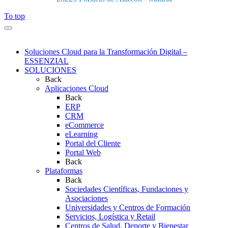
To top
Soluciones Cloud para la Transformación Digital –
ESSENZIAL
SOLUCIONES
Back
Aplicaciones Cloud
Back
ERP
CRM
eCommerce
eLearning
Portal del Cliente
Portal Web
Back
Plataformas
Back
Sociedades Científicas, Fundaciones y
Asociaciones
Universidades y Centros de Formación
Servicios, Logística y Retail
Centros de Salud, Deporte y Bienestar