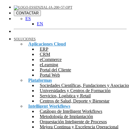
CONTACTAR
ES
EN
SOLUCIONES
Aplicaciones Cloud
ERP
CRM
eCommerce
eLearning
Portal del Cliente
Portal Web
Plataformas
Sociedades Científicas, Fundaciones y Asociacio
Universidades y Centros de Formación
Servicios, Logística y Retail
Centros de Salud, Deporte y Bienestar
Intelligent Workflows
Catálogo de Intelligent Workflows
Metodología de Implantación
Orquestación Inteligente de Procesos
Mejora Continua y Excelencia Operacional