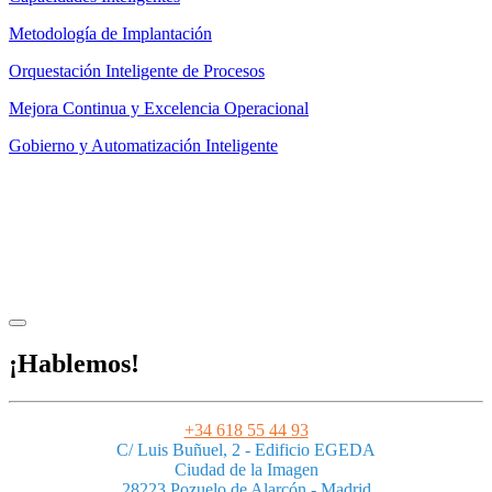
Metodología de Implantación
Orquestación Inteligente de Procesos
Mejora Continua y Excelencia Operacional
Gobierno y Automatización Inteligente
Aviso legal
|
Privacidad
|
Condiciones de uso
|
Cookies
Powered by ESSENZIAL. @ Copyright 2013-2026 Essenzial Spain SL
¡Hablemos!
+34 618 55 44 93
C/ Luis Buñuel, 2 - Edificio EGEDA
Ciudad de la Imagen
28223 Pozuelo de Alarcón - Madrid