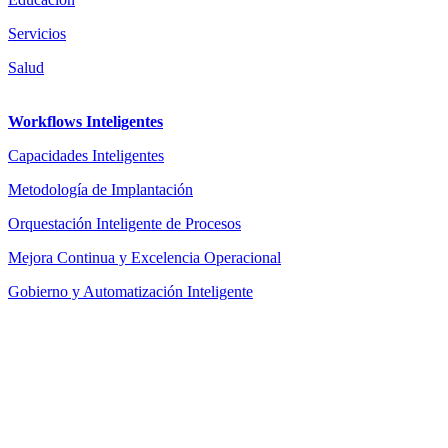
Servicios
Salud
Workflows Inteligentes
Capacidades Inteligentes
Metodología de Implantación
Orquestación Inteligente de Procesos
Mejora Continua y Excelencia Operacional
Gobierno y Automatización Inteligente
Aviso legal
|
Privacidad
|
Condiciones de uso
|
Cookies
Powered by ESSENZIAL. @ Copyright 2013-2026 Essenzial Spain SL