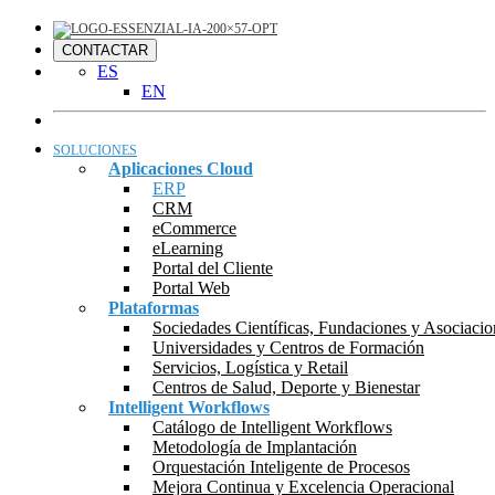
CONTACTAR
ES
EN
SOLUCIONES
Aplicaciones Cloud
ERP
CRM
eCommerce
eLearning
Portal del Cliente
Portal Web
Plataformas
Sociedades Científicas, Fundaciones y Asociacio
Universidades y Centros de Formación
Servicios, Logística y Retail
Centros de Salud, Deporte y Bienestar
Intelligent Workflows
Catálogo de Intelligent Workflows
Metodología de Implantación
Orquestación Inteligente de Procesos
Mejora Continua y Excelencia Operacional