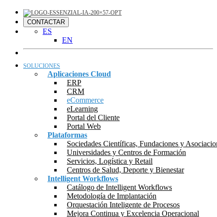
CONTACTAR
ES
EN
SOLUCIONES
Aplicaciones Cloud
ERP
CRM
eCommerce
eLearning
Portal del Cliente
Portal Web
Plataformas
Sociedades Científicas, Fundaciones y Asociacio
Universidades y Centros de Formación
Servicios, Logística y Retail
Centros de Salud, Deporte y Bienestar
Intelligent Workflows
Catálogo de Intelligent Workflows
Metodología de Implantación
Orquestación Inteligente de Procesos
Mejora Continua y Excelencia Operacional