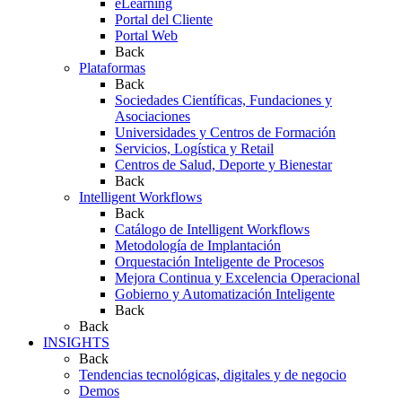
eLearning
Portal del Cliente
Portal Web
Back
Plataformas
Back
Sociedades Científicas, Fundaciones y
Asociaciones
Universidades y Centros de Formación
Servicios, Logística y Retail
Centros de Salud, Deporte y Bienestar
Back
Intelligent Workflows
Back
Catálogo de Intelligent Workflows
Metodología de Implantación
Orquestación Inteligente de Procesos
Mejora Continua y Excelencia Operacional
Gobierno y Automatización Inteligente
Back
Back
INSIGHTS
Back
Tendencias tecnológicas, digitales y de negocio
Demos