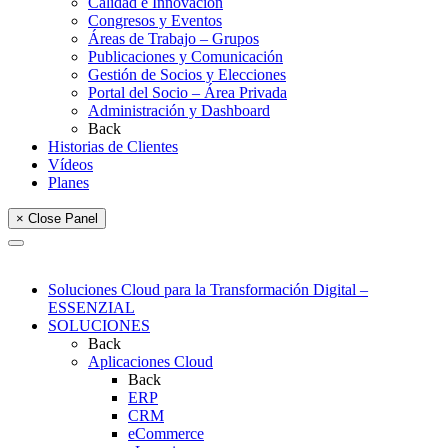
Calidad e Innovación
Congresos y Eventos
Áreas de Trabajo – Grupos
Publicaciones y Comunicación
Gestión de Socios y Elecciones
Portal del Socio – Área Privada
Administración y Dashboard
Back
Historias de Clientes
Vídeos
Planes
× Close Panel
Soluciones Cloud para la Transformación Digital –
ESSENZIAL
SOLUCIONES
Back
Aplicaciones Cloud
Back
ERP
CRM
eCommerce