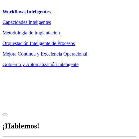
Workflows Inteligentes
Capacidades Inteligentes
Metodología de Implantación
Orquestación Inteligente de Procesos
Mejora Continua y Excelencia Operacional
Gobierno y Automatización Inteligente
Aviso legal
|
Privacidad
|
Condiciones de uso
|
Cookies
Powered by ESSENZIAL. @ Copyright 2013-2026 Essenzial Spain SL
¡Hablemos!