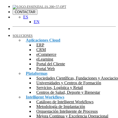
CONTACTAR
ES
EN
SOLUCIONES
Aplicaciones Cloud
ERP
CRM
eCommerce
eLearning
Portal del Cliente
Portal Web
Plataformas
Sociedades Científicas, Fundaciones y Asociacio
Universidades y Centros de Formación
Servicios, Logística y Retail
Centros de Salud, Deporte y Bienestar
Intelligent Workflows
Catálogo de Intelligent Workflows
Metodología de Implantación
Orquestación Inteligente de Procesos
Mejora Continua y Excelencia Operacional