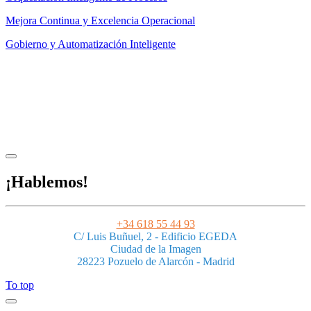
Mejora Continua y Excelencia Operacional
Gobierno y Automatización Inteligente
Aviso legal
|
Privacidad
|
Condiciones de uso
|
Cookies
Powered by ESSENZIAL. @ Copyright 2013-2026 Essenzial Spain SL
¡Hablemos!
+34 618 55 44 93
C/ Luis Buñuel, 2 - Edificio EGEDA
Ciudad de la Imagen
28223 Pozuelo de Alarcón - Madrid
To top