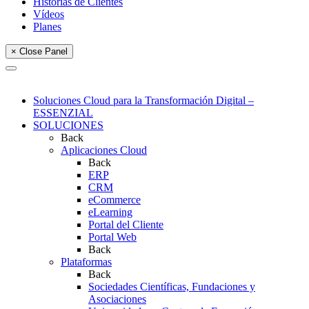
Historias de Clientes
Vídeos
Planes
× Close Panel
Soluciones Cloud para la Transformación Digital –
ESSENZIAL
SOLUCIONES
Back
Aplicaciones Cloud
Back
ERP
CRM
eCommerce
eLearning
Portal del Cliente
Portal Web
Back
Plataformas
Back
Sociedades Científicas, Fundaciones y
Asociaciones