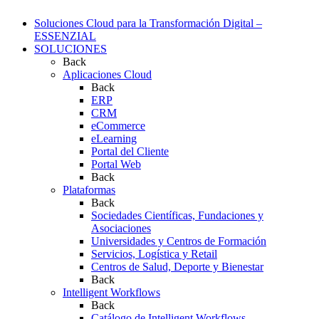
Soluciones Cloud para la Transformación Digital –
ESSENZIAL
SOLUCIONES
Back
Aplicaciones Cloud
Back
ERP
CRM
eCommerce
eLearning
Portal del Cliente
Portal Web
Back
Plataformas
Back
Sociedades Científicas, Fundaciones y
Asociaciones
Universidades y Centros de Formación
Servicios, Logística y Retail
Centros de Salud, Deporte y Bienestar
Back
Intelligent Workflows
Back
Catálogo de Intelligent Workflows