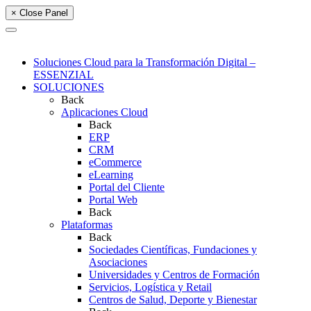
× Close Panel
Soluciones Cloud para la Transformación Digital –
ESSENZIAL
SOLUCIONES
Back
Aplicaciones Cloud
Back
ERP
CRM
eCommerce
eLearning
Portal del Cliente
Portal Web
Back
Plataformas
Back
Sociedades Científicas, Fundaciones y
Asociaciones
Universidades y Centros de Formación
Servicios, Logística y Retail
Centros de Salud, Deporte y Bienestar