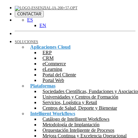
CONTACTAR
ES
EN
SOLUCIONES
Aplicaciones Cloud
ERP
CRM
eCommerce
eLearning
Portal del Cliente
Portal Web
Plataformas
Sociedades Científicas, Fundaciones y Asociacio
Universidades y Centros de Formación
Servicios, Logística y Retail
Centros de Salud, Deporte y Bienestar
Intelligent Workflows
Catálogo de Intelligent Workflows
Metodología de Implantación
Orquestación Inteligente de Procesos
Mejora Continua y Excelencia Operacional