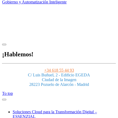
Gobierno y Automatización Inteligente
Aviso legal
|
Privacidad
|
Condiciones de uso
|
Cookies
Powered by ESSENZIAL. @ Copyright 2013-2026 Essenzial Spain SL
¡Hablemos!
+34 618 55 44 93
C/ Luis Buñuel, 2 - Edificio EGEDA
Ciudad de la Imagen
28223 Pozuelo de Alarcón - Madrid
To top
Soluciones Cloud para la Transformación Digital –
ESSENZIAL