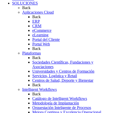
SOLUCIONES
Back
Aplicaciones Cloud
Back
ERP
CRM
eCommerce
eLearning
Portal del Cliente
Portal Web
Back
Plataformas
Back
Sociedades Científicas, Fundaciones y
Asociaciones
Universidades y Centros de Formación
Servicios, Logística y Retail
Centros de Salud, Deporte y Bienestar
Back
Intelligent Workflows
Back
Catálogo de Intelligent Workflows
Metodología de Implantación
Orquestación Inteligente de Procesos
Mejora Continua y Excelencia Operacional