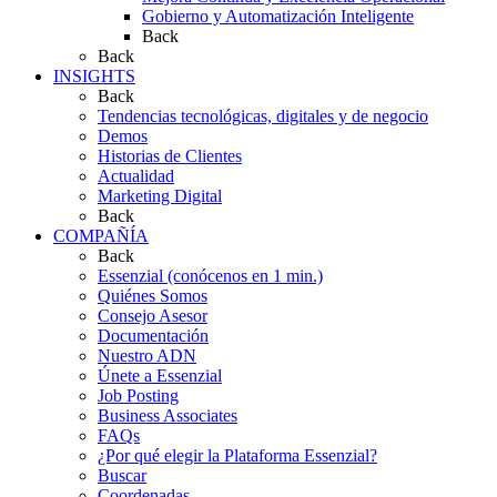
Gobierno y Automatización Inteligente
Back
Back
INSIGHTS
Back
Tendencias tecnológicas, digitales y de negocio
Demos
Historias de Clientes
Actualidad
Marketing Digital
Back
COMPAÑÍA
Back
Essenzial (conócenos en 1 min.)
Quiénes Somos
Consejo Asesor
Documentación
Nuestro ADN
Únete a Essenzial
Job Posting
Business Associates
FAQs
¿Por qué elegir la Plataforma Essenzial?
Buscar
Coordenadas