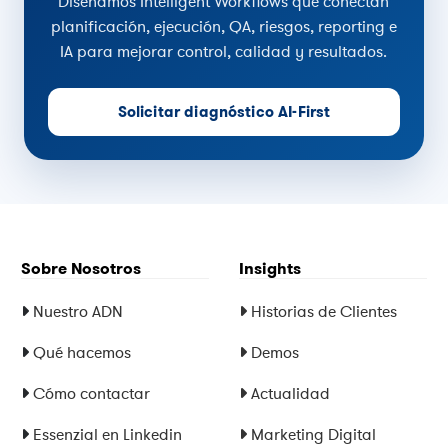
Diseñamos Intelligent Workflows que conectan
planificación, ejecución, QA, riesgos, reporting e
IA para mejorar control, calidad y resultados.
Solicitar diagnóstico AI-First
Sobre Nosotros
Insights
Nuestro ADN
Historias de Clientes
Qué hacemos
Demos
Cómo contactar
Actualidad
Essenzial en Linkedin
Marketing Digital