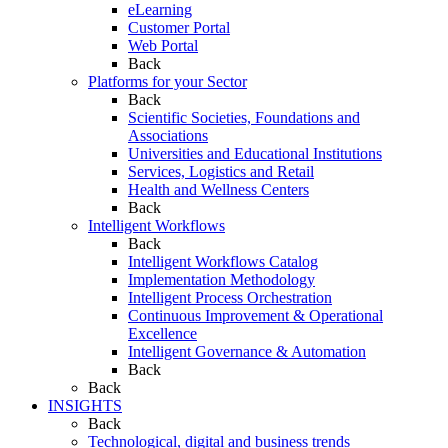
eLearning
Customer Portal
Web Portal
Back
Platforms for your Sector
Back
Scientific Societies, Foundations and
Associations
Universities and Educational Institutions
Services, Logistics and Retail
Health and Wellness Centers
Back
Intelligent Workflows
Back
Intelligent Workflows Catalog
Implementation Methodology
Intelligent Process Orchestration
Continuous Improvement & Operational
Excellence
Intelligent Governance & Automation
Back
Back
INSIGHTS
Back
Technological, digital and business trends