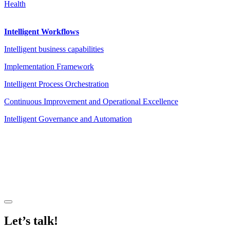
Health
Intelligent Workflows
Intelligent business capabilities
Implementation Framework
Intelligent Process Orchestration
Continuous Improvement and Operational Excellence
Intelligent Governance and Automation
Legal Notice
|
Privacy Policy
|
Terms and Conditions
|
Cookies
Powered by ESSENZIAL. @ Copyright 2013-2026 Essenzial Spain SL
Let’s talk!