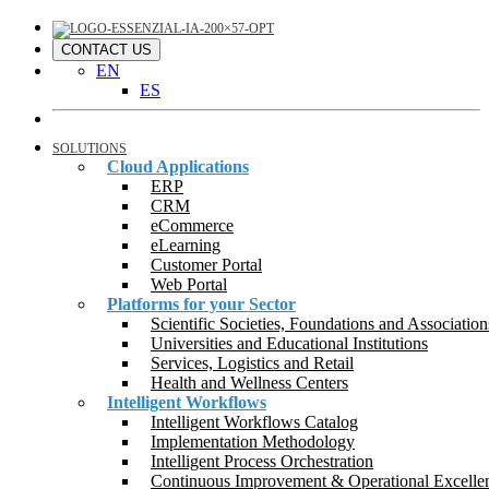
CONTACT US
EN
ES
SOLUTIONS
Cloud Applications
ERP
CRM
eCommerce
eLearning
Customer Portal
Web Portal
Platforms for your Sector
Scientific Societies, Foundations and Association
Universities and Educational Institutions
Services, Logistics and Retail
Health and Wellness Centers
Intelligent Workflows
Intelligent Workflows Catalog
Implementation Methodology
Intelligent Process Orchestration
Continuous Improvement & Operational Excelle