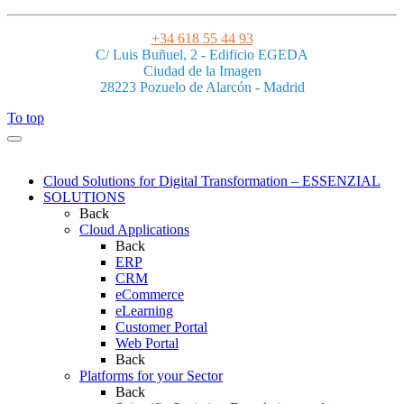
+34 618 55 44 93
C/ Luis Buñuel, 2 - Edificio EGEDA
Ciudad de la Imagen
28223 Pozuelo de Alarcón - Madrid
To top
Cloud Solutions for Digital Transformation – ESSENZIAL
SOLUTIONS
Back
Cloud Applications
Back
ERP
CRM
eCommerce
eLearning
Customer Portal
Web Portal
Back
Platforms for your Sector
Back