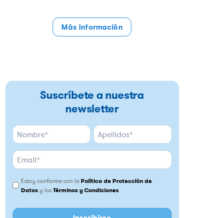
Más información
Suscríbete a nuestra
newsletter
N
A
o
p
m
e
b
l
Estoy conforme con la
Política de Protección de
r
l
Datos
y los
Términos y Condiciones
e
i
d
o