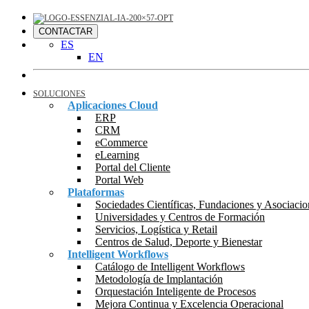
CONTACTAR
ES
EN
SOLUCIONES
Aplicaciones Cloud
ERP
CRM
eCommerce
eLearning
Portal del Cliente
Portal Web
Plataformas
Sociedades Científicas, Fundaciones y Asociacio
Universidades y Centros de Formación
Servicios, Logística y Retail
Centros de Salud, Deporte y Bienestar
Intelligent Workflows
Catálogo de Intelligent Workflows
Metodología de Implantación
Orquestación Inteligente de Procesos
Mejora Continua y Excelencia Operacional