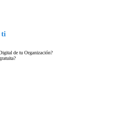
ti
igital
de tu Organización?
gratuita
?