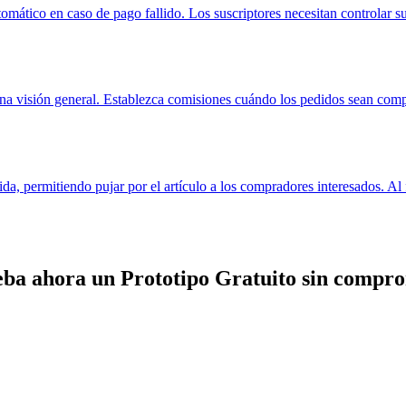
omático en caso de pago fallido. Los suscriptores necesitan controlar s
una visión general. Establezca comisiones cuándo los pedidos sean compl
da, permitiendo pujar por el artículo a los compradores interesados. Al 
eba ahora un
Prototipo Gratuito
sin compro