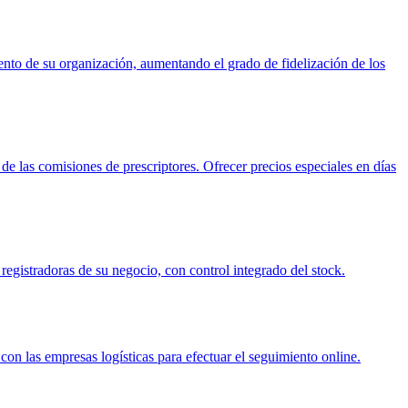
nto de su organización, aumentando el grado de fidelización de los
 de las comisiones de prescriptores. Ofrecer precios especiales en días
registradoras de su negocio, con control integrado del stock.
on las empresas logísticas para efectuar el seguimiento online.