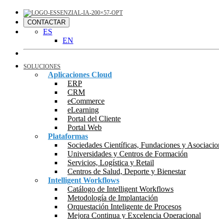
CONTACTAR
ES
EN
SOLUCIONES
Aplicaciones Cloud
ERP
CRM
eCommerce
eLearning
Portal del Cliente
Portal Web
Plataformas
Sociedades Científicas, Fundaciones y Asociacio
Universidades y Centros de Formación
Servicios, Logística y Retail
Centros de Salud, Deporte y Bienestar
Intelligent Workflows
Catálogo de Intelligent Workflows
Metodología de Implantación
Orquestación Inteligente de Procesos
Mejora Continua y Excelencia Operacional