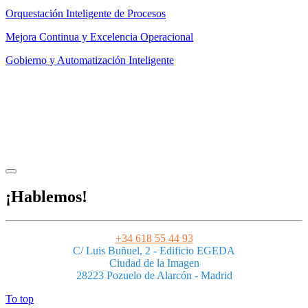
Orquestación Inteligente de Procesos
Mejora Continua y Excelencia Operacional
Gobierno y Automatización Inteligente
Aviso legal
|
Privacidad
|
Condiciones de uso
|
Cookies
Powered by ESSENZIAL. @ Copyright 2013-2026 Essenzial Spain SL
¡Hablemos!
+34 618 55 44 93
C/ Luis Buñuel, 2 - Edificio EGEDA
Ciudad de la Imagen
28223 Pozuelo de Alarcón - Madrid
To top