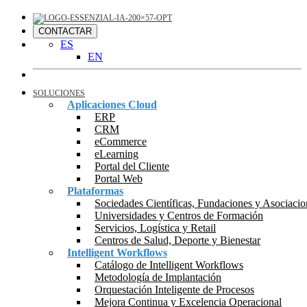
CONTACTAR
ES
EN
SOLUCIONES
Aplicaciones Cloud
ERP
CRM
eCommerce
eLearning
Portal del Cliente
Portal Web
Plataformas
Sociedades Científicas, Fundaciones y Asociacio
Universidades y Centros de Formación
Servicios, Logística y Retail
Centros de Salud, Deporte y Bienestar
Intelligent Workflows
Catálogo de Intelligent Workflows
Metodología de Implantación
Orquestación Inteligente de Procesos
Mejora Continua y Excelencia Operacional